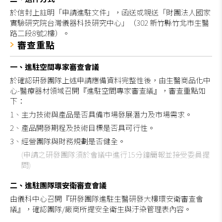
於信封上註明「申請進駐文件」，函送或親送「財團法人國家
實驗研究院台灣儀器科技研究中心」（302 新竹縣竹北市生醫
路二段8號2樓）。
審查重點
一、進駐空間專家審查會議
於確認研發團隊上述申請應備資料完整性後，由生醫商品化中
心-醫療器材領域召開『進駐空間專家審查議』，審查重點如
下：
1、主力技術與產品是否具備市場發展潛力及市場需求。
2、產品開發期程及技術目標是否具可行性。
3、經營團隊與財務規劃是否健全。
(申請之研發團隊須於會議中進行15分鐘簡報並接受委員提
問)
二、進駐團隊環安衛審查會議
由儀科中心召開『研發團隊進駐生醫研發大樓環安衛審查會
議』，確認團隊/廠商所提安全衛生與汙染管理表內容。