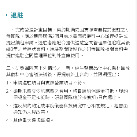
退駐
一、完成營運計畫目標、契約期滿或因實際需要提前退駐之研
發團隊，應於期限屆滿3個月前以書面通儀科中心辦理退駐或
提出續租申請。退駐者應配合提供進駐空間管理單位追蹤其後
續3年之營運狀資料，進駐期間所製作之研發團隊相關資料需
提供進駐空間管理單位對外宣傳使用。
二、研發團隊有下列情形之一者，經生醫商品化中心醫材團隊
與儀科中心審議決議後，得提前終止合約，並限期遷出：
1、申請進駐項目與實際營業項目不符。
2、逾期未繳交依約應繳之費用，將自履約保證金扣抵，履約
保證金不足扣抵時，研發團隊應於接獲知5日內遷出。
3、違反契約約定或本院儀器科技研究中心相關規定，經書面
通知仍未見改善。
4、其他重大違規事項。